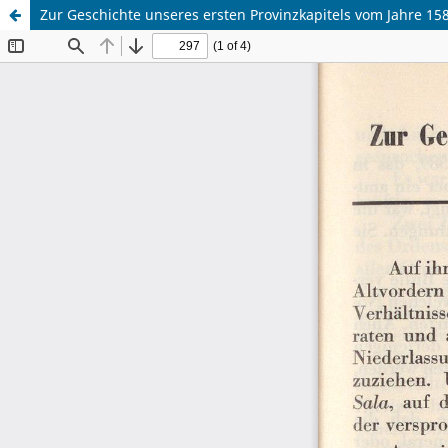
Zur Geschichte unseres ersten Provinzkapitels vom Jahre 15