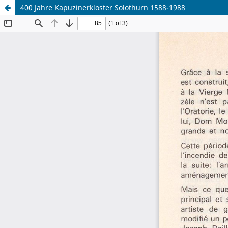
400 Jahre Kapuzinerkloster Solothurn 1588-1988