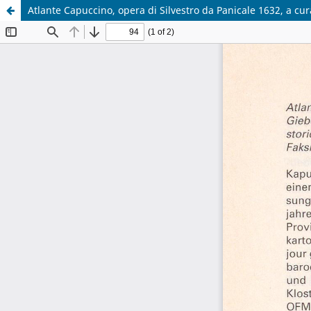
Atlante Capuccino, opera di Silvestro da Panicale 1632, a cu