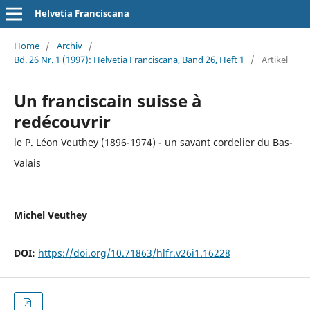
Helvetia Franciscana
Home
/
Archiv
/
Bd. 26 Nr. 1 (1997): Helvetia Franciscana, Band 26, Heft 1
/
Artikel
Un franciscain suisse à
redécouvrir
le P. Léon Veuthey (1896-1974) - un savant cordelier du Bas-
Valais
Michel Veuthey
DOI:
https://doi.org/10.71863/hlfr.v26i1.16228