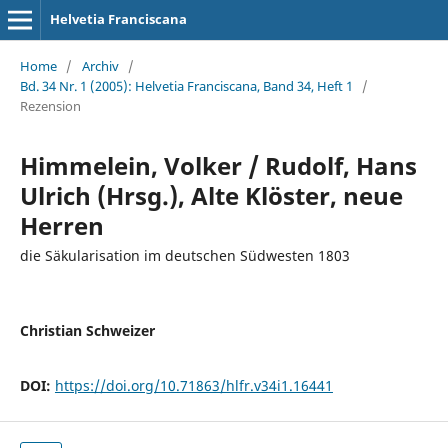
Helvetia Franciscana
Home
/
Archiv
/
Bd. 34 Nr. 1 (2005): Helvetia Franciscana, Band 34, Heft 1
/
Rezension
Himmelein, Volker / Rudolf, Hans
Ulrich (Hrsg.), Alte Klöster, neue
Herren
die Säkularisation im deutschen Südwesten 1803
Christian Schweizer
DOI:
https://doi.org/10.71863/hlfr.v34i1.16441