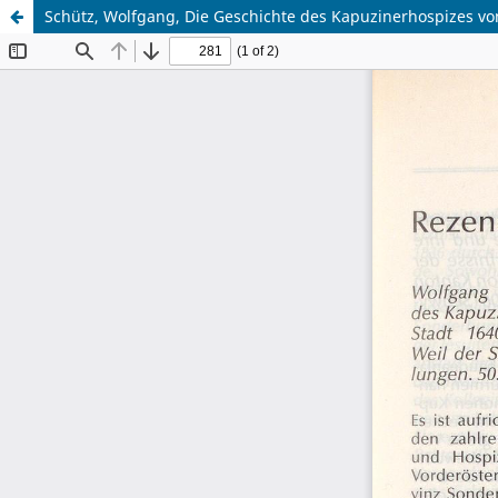
Schütz, Wolfgang, Die Geschichte des Kapuzinerhospizes vo