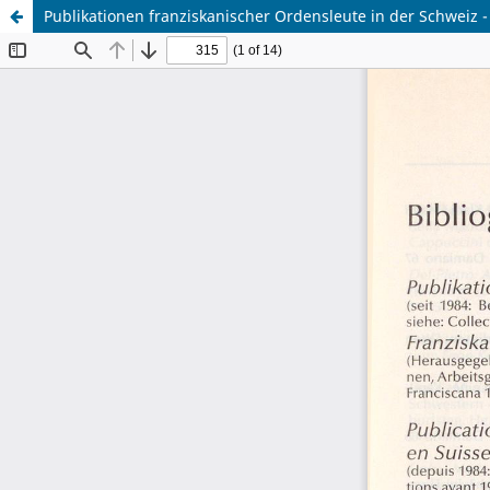
Publikationen franziskanischer Ordensleute in der Schweiz -