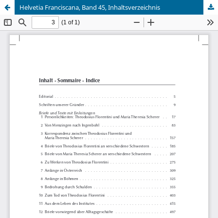
Helvetia Franciscana, Band 45, Inhaltsverzeichnis