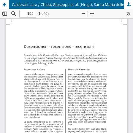
Calderari, Lara / Chiesi, Giuseppe et al. (Hrsg.), Santa Maria delle Grazie a Bellinzona