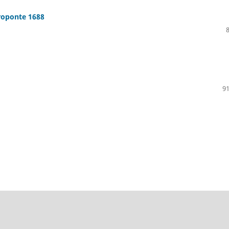
roponte 1688
91